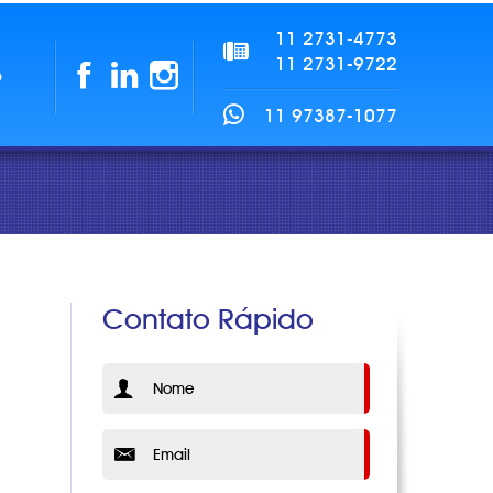
11 2731-4773
11 2731-9722
o
11 97387-1077
Contato Rápido